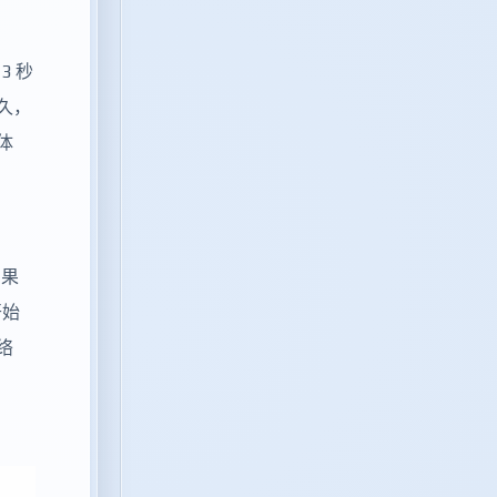
3 秒
久，
体
如果
开始
络