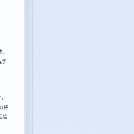
成，
选字
字，
仍将
递信