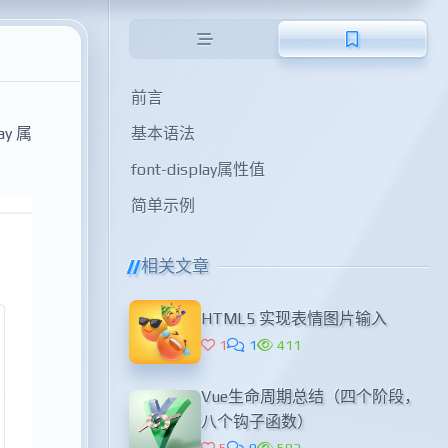
前言
基本语法
ay 属
font-display属性值
简单示例
相关文章
HTML5 实现表情图片输入
1
1
411
Vue生命周期总结（四个阶段，
八个钩子函数）
5
0
582