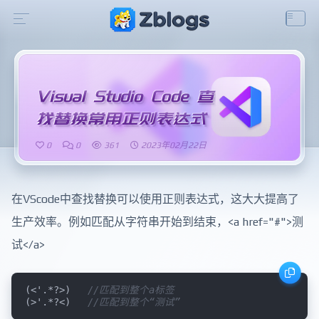
Visual Studio Code 查
找替换常用正则表达式
0
0
361
2023年02月22日
在VScode中查找替换可以使用正则表达式，这大大提高了
生产效率。例如匹配从字符串开始到结束，<a href="#">测
试</a>
(<'.*?>)   
//匹配到整个a标签
(>'.*?<)   
//匹配到整个“测试”